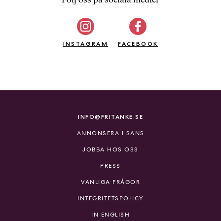
b
ö
c
INSTAGRAM
k
FACEBOOK
e
r
o
n
l
i
INFO@FRITANKE.SE
n
ANNONSERA I SANS
e
h
JOBBA HOS OSS
o
PRESS
s
F
VANLIGA FRÅGOR
r
INTEGRITETSPOLICY
i
T
IN ENGLISH