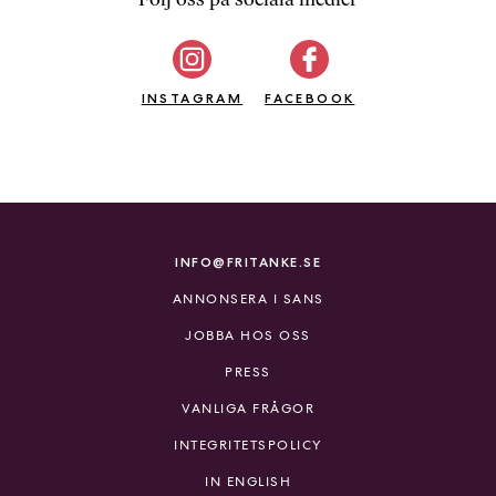
b
ö
c
INSTAGRAM
k
FACEBOOK
e
r
o
n
l
i
INFO@FRITANKE.SE
n
ANNONSERA I SANS
e
h
JOBBA HOS OSS
o
PRESS
s
F
VANLIGA FRÅGOR
r
INTEGRITETSPOLICY
i
T
IN ENGLISH