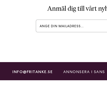
Anmäl dig till vårt n
ANNONSERA I SANS
INFO@FRITANKE.SE