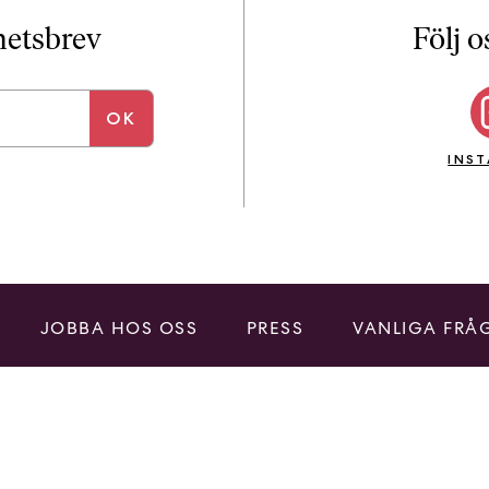
i
T
yhetsbrev
Följ o
a
n
k
e
INS
JOBBA HOS OSS
PRESS
VANLIGA FRÅ