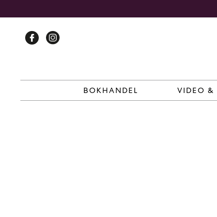
Skip
to
content
BOKHANDEL
VIDEO &