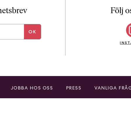
i
T
yhetsbrev
Följ o
a
n
k
e
INS
JOBBA HOS OSS
PRESS
VANLIGA FRÅ