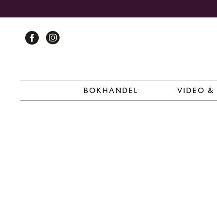
Skip
to
content
BOKHANDEL
VIDEO &