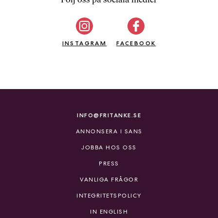
b
ö
c
INSTAGRAM
k
FACEBOOK
e
r
o
n
l
i
INFO@FRITANKE.SE
n
ANNONSERA I SANS
e
h
JOBBA HOS OSS
o
PRESS
s
F
VANLIGA FRÅGOR
r
INTEGRITETSPOLICY
i
T
IN ENGLISH