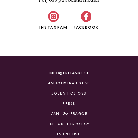
b
ö
c
INSTAGRAM
k
FACEBOOK
e
r
o
n
l
i
INFO@FRITANKE.SE
n
ANNONSERA I SANS
e
h
JOBBA HOS OSS
o
PRESS
s
F
VANLIGA FRÅGOR
r
INTEGRITETSPOLICY
i
T
IN ENGLISH