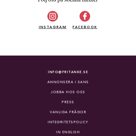
b
ö
c
INSTAGRAM
k
FACEBOOK
e
r
o
n
l
i
INFO@FRITANKE.SE
n
ANNONSERA I SANS
e
h
JOBBA HOS OSS
o
PRESS
s
F
VANLIGA FRÅGOR
r
INTEGRITETSPOLICY
i
T
IN ENGLISH