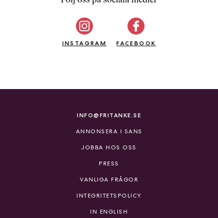
b
ö
c
INSTAGRAM
k
FACEBOOK
e
r
o
n
l
i
INFO@FRITANKE.SE
n
ANNONSERA I SANS
e
h
JOBBA HOS OSS
o
PRESS
s
F
VANLIGA FRÅGOR
r
INTEGRITETSPOLICY
i
T
IN ENGLISH