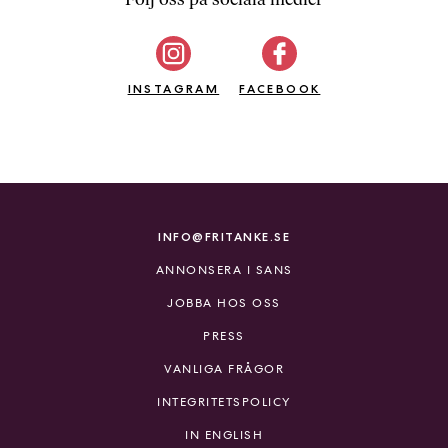
b
ö
c
INSTAGRAM
k
FACEBOOK
e
r
o
n
l
i
INFO@FRITANKE.SE
n
ANNONSERA I SANS
e
h
JOBBA HOS OSS
o
PRESS
s
F
VANLIGA FRÅGOR
r
INTEGRITETSPOLICY
i
T
IN ENGLISH