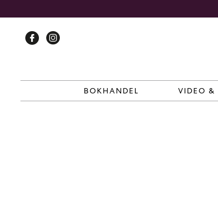
Skip
to
content
BOKHANDEL
VIDEO &