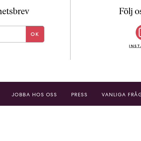
i
T
yhetsbrev
Följ o
a
n
k
e
INS
JOBBA HOS OSS
PRESS
VANLIGA FRÅ