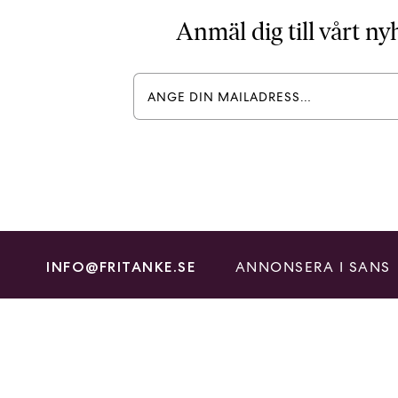
Anmäl dig till vårt n
ANNONSERA I SANS
INFO@FRITANKE.SE