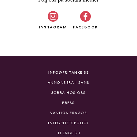
b
ö
c
INSTAGRAM
k
FACEBOOK
e
r
o
n
l
i
INFO@FRITANKE.SE
n
ANNONSERA I SANS
e
h
JOBBA HOS OSS
o
PRESS
s
F
VANLIGA FRÅGOR
r
INTEGRITETSPOLICY
i
T
IN ENGLISH