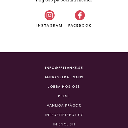
b
ö
c
INSTAGRAM
k
FACEBOOK
e
r
o
n
l
i
INFO@FRITANKE.SE
n
ANNONSERA I SANS
e
h
JOBBA HOS OSS
o
PRESS
s
F
VANLIGA FRÅGOR
r
INTEGRITETSPOLICY
i
T
IN ENGLISH