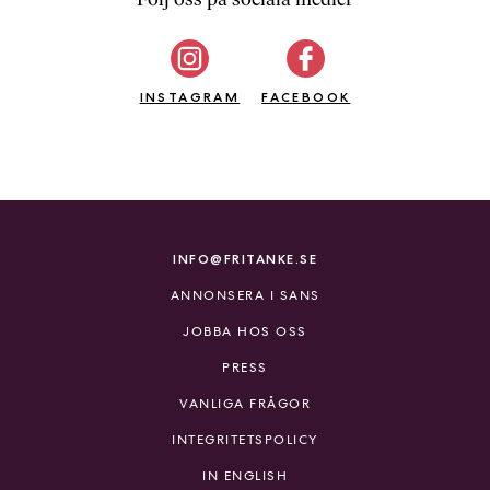
b
ö
c
INSTAGRAM
k
FACEBOOK
e
r
o
n
l
i
INFO@FRITANKE.SE
n
ANNONSERA I SANS
e
h
JOBBA HOS OSS
o
PRESS
s
F
VANLIGA FRÅGOR
r
INTEGRITETSPOLICY
i
T
IN ENGLISH