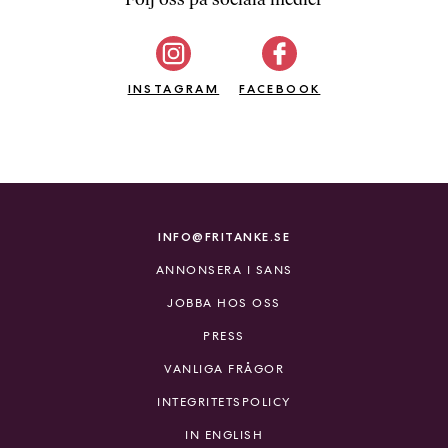
b
ö
c
INSTAGRAM
k
FACEBOOK
e
r
o
n
l
i
INFO@FRITANKE.SE
n
ANNONSERA I SANS
e
h
JOBBA HOS OSS
o
PRESS
s
F
VANLIGA FRÅGOR
r
INTEGRITETSPOLICY
i
T
IN ENGLISH