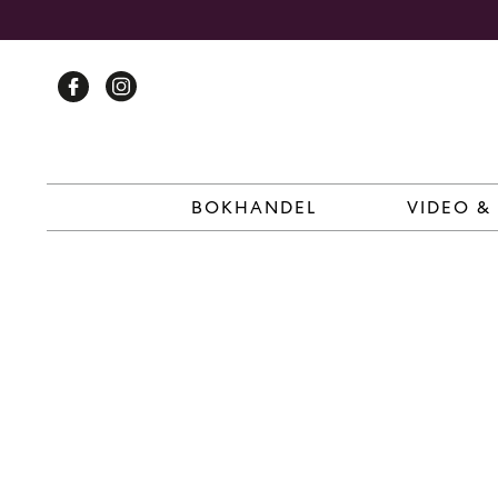
Skip
to
content
BOKHANDEL
VIDEO &