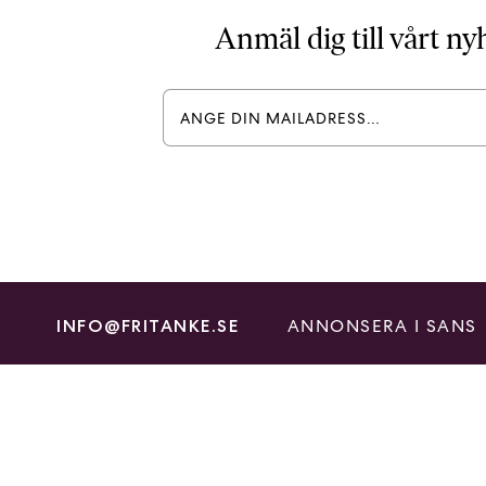
Anmäl dig till vårt n
ANNONSERA I SANS
INFO@FRITANKE.SE