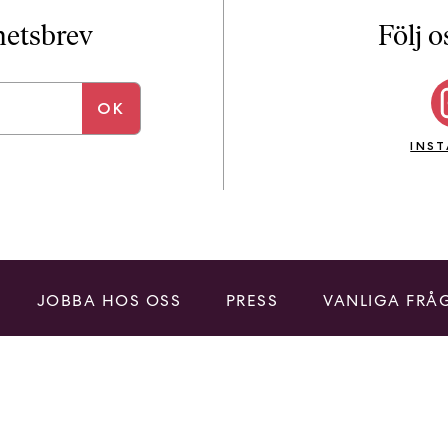
i
T
yhetsbrev
Följ o
a
n
k
e
INS
JOBBA HOS OSS
PRESS
VANLIGA FRÅ