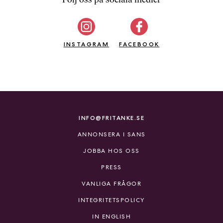
b
ö
c
INSTAGRAM
k
FACEBOOK
e
r
o
n
l
i
INFO@FRITANKE.SE
n
ANNONSERA I SANS
e
h
JOBBA HOS OSS
o
PRESS
s
F
VANLIGA FRÅGOR
r
INTEGRITETSPOLICY
i
T
IN ENGLISH