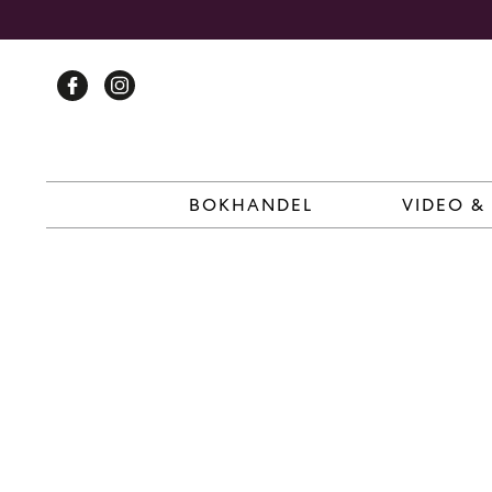
Skip
to
content
BOKHANDEL
VIDEO &