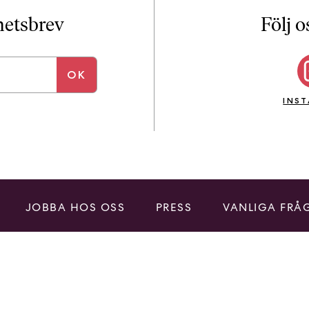
i
T
yhetsbrev
Följ o
a
n
k
e
INS
JOBBA HOS OSS
PRESS
VANLIGA FRÅ