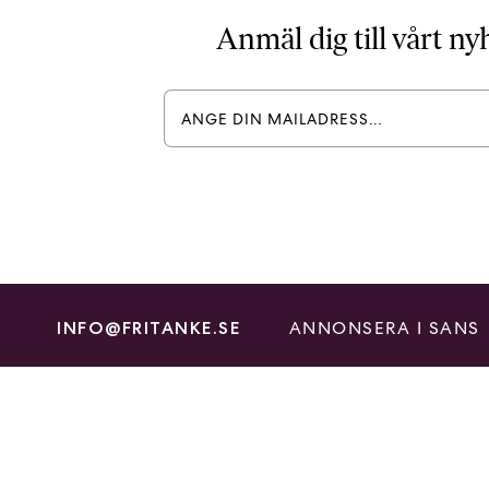
Anmäl dig till vårt n
ANNONSERA I SANS
INFO@FRITANKE.SE