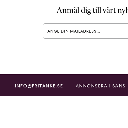
Anmäl dig till vårt n
ANNONSERA I SANS
INFO@FRITANKE.SE