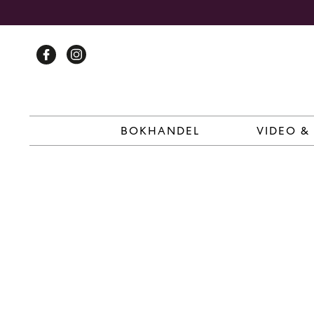
Skip
to
content
BOKHANDEL
VIDEO &