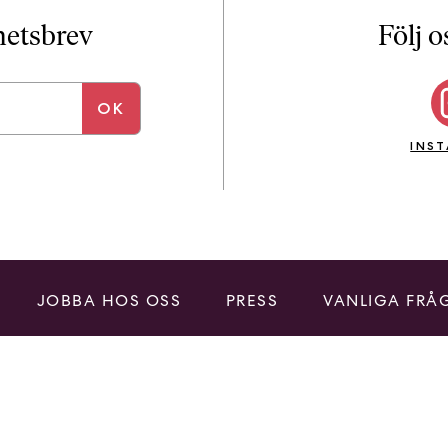
i
T
yhetsbrev
Följ o
a
n
k
e
INS
JOBBA HOS OSS
PRESS
VANLIGA FRÅ