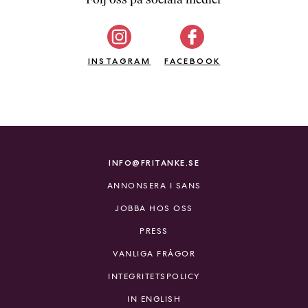
b
ö
c
INSTAGRAM
k
FACEBOOK
e
r
o
n
l
i
INFO@FRITANKE.SE
n
ANNONSERA I SANS
e
h
JOBBA HOS OSS
o
PRESS
s
F
VANLIGA FRÅGOR
r
INTEGRITETSPOLICY
i
T
IN ENGLISH