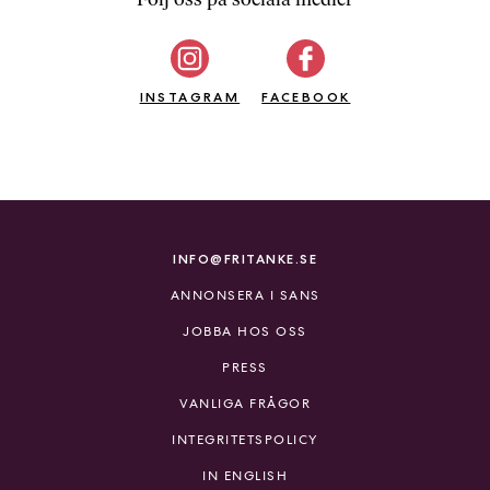
b
ö
c
INSTAGRAM
k
FACEBOOK
e
r
o
n
l
i
INFO@FRITANKE.SE
n
ANNONSERA I SANS
e
h
JOBBA HOS OSS
o
PRESS
s
F
VANLIGA FRÅGOR
r
INTEGRITETSPOLICY
i
T
IN ENGLISH