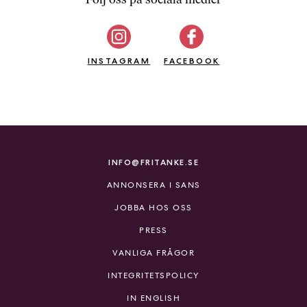
b
ö
c
INSTAGRAM
k
FACEBOOK
e
r
o
n
l
i
INFO@FRITANKE.SE
n
ANNONSERA I SANS
e
h
JOBBA HOS OSS
o
PRESS
s
F
VANLIGA FRÅGOR
r
INTEGRITETSPOLICY
i
T
IN ENGLISH