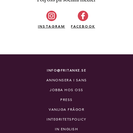
b
ö
c
INSTAGRAM
k
FACEBOOK
e
r
o
n
l
i
INFO@FRITANKE.SE
n
ANNONSERA I SANS
e
h
JOBBA HOS OSS
o
PRESS
s
F
VANLIGA FRÅGOR
r
INTEGRITETSPOLICY
i
T
IN ENGLISH