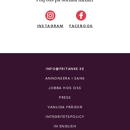
b
ö
c
INSTAGRAM
k
FACEBOOK
e
r
o
n
l
i
INFO@FRITANKE.SE
n
ANNONSERA I SANS
e
h
JOBBA HOS OSS
o
PRESS
s
F
VANLIGA FRÅGOR
r
INTEGRITETSPOLICY
i
T
IN ENGLISH