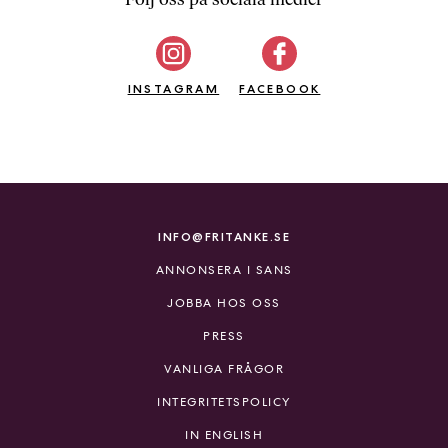
b
ö
c
INSTAGRAM
k
FACEBOOK
e
r
o
n
l
i
INFO@FRITANKE.SE
n
ANNONSERA I SANS
e
h
JOBBA HOS OSS
o
PRESS
s
F
VANLIGA FRÅGOR
r
INTEGRITETSPOLICY
i
T
IN ENGLISH