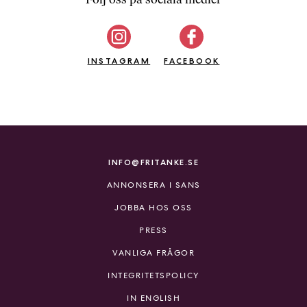
b
ö
c
INSTAGRAM
k
FACEBOOK
e
r
o
n
l
i
INFO@FRITANKE.SE
n
ANNONSERA I SANS
e
h
JOBBA HOS OSS
o
PRESS
s
F
VANLIGA FRÅGOR
r
INTEGRITETSPOLICY
i
T
IN ENGLISH