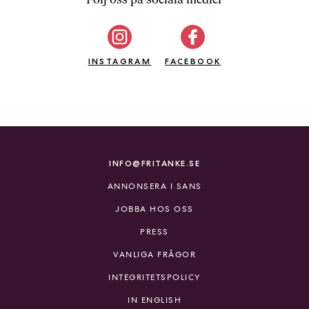
b
ö
c
INSTAGRAM
k
FACEBOOK
e
r
o
n
l
i
INFO@FRITANKE.SE
n
ANNONSERA I SANS
e
h
JOBBA HOS OSS
o
PRESS
s
F
VANLIGA FRÅGOR
r
INTEGRITETSPOLICY
i
T
IN ENGLISH