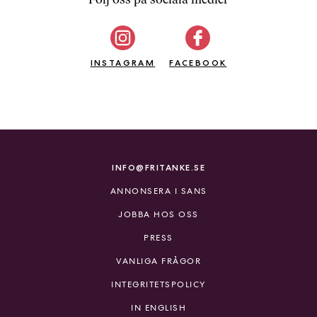
b
ö
c
INSTAGRAM
k
FACEBOOK
e
r
o
n
l
i
INFO@FRITANKE.SE
n
ANNONSERA I SANS
e
h
JOBBA HOS OSS
o
PRESS
s
F
VANLIGA FRÅGOR
r
INTEGRITETSPOLICY
i
T
IN ENGLISH