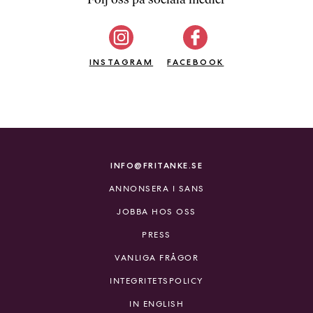
b
ö
c
INSTAGRAM
k
FACEBOOK
e
r
o
n
l
i
INFO@FRITANKE.SE
n
ANNONSERA I SANS
e
h
JOBBA HOS OSS
o
PRESS
s
F
VANLIGA FRÅGOR
r
INTEGRITETSPOLICY
i
T
IN ENGLISH