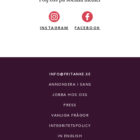
b
ö
c
INSTAGRAM
k
FACEBOOK
e
r
o
n
l
i
INFO@FRITANKE.SE
n
ANNONSERA I SANS
e
h
JOBBA HOS OSS
o
PRESS
s
F
VANLIGA FRÅGOR
r
INTEGRITETSPOLICY
i
T
IN ENGLISH