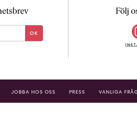
i
T
yhetsbrev
Följ o
a
n
k
e
INS
JOBBA HOS OSS
PRESS
VANLIGA FRÅ