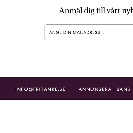
Anmäl dig till vårt n
ANNONSERA I SANS
INFO@FRITANKE.SE