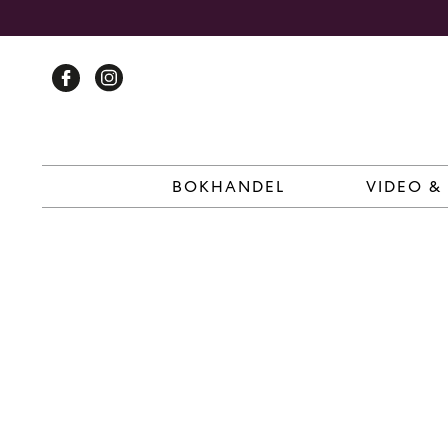
Skip
to
content
BOKHANDEL
VIDEO &