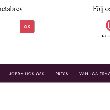
i
T
yhetsbrev
Följ o
a
n
k
e
INS
JOBBA HOS OSS
PRESS
VANLIGA FRÅ