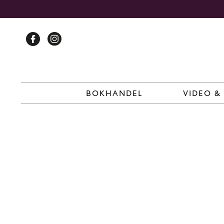
Skip
to
content
BOKHANDEL
VIDEO &