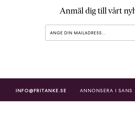
Anmäl dig till vårt n
ANNONSERA I SANS
INFO@FRITANKE.SE