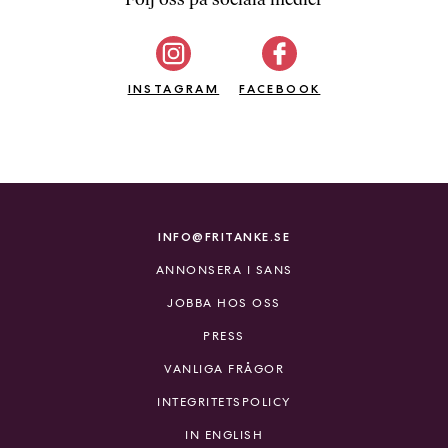
b
ö
c
INSTAGRAM
k
FACEBOOK
e
r
o
n
l
i
INFO@FRITANKE.SE
n
ANNONSERA I SANS
e
h
JOBBA HOS OSS
o
PRESS
s
F
VANLIGA FRÅGOR
r
INTEGRITETSPOLICY
i
T
IN ENGLISH