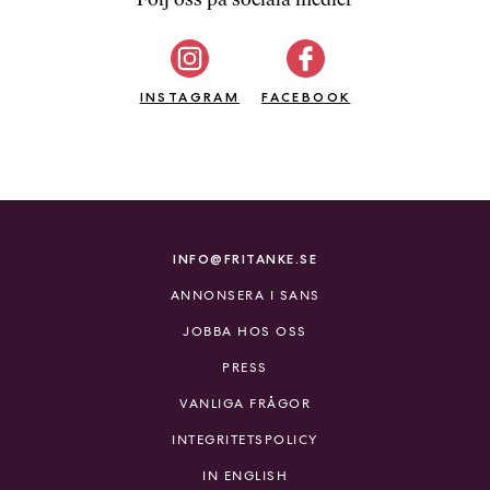
b
ö
c
INSTAGRAM
k
FACEBOOK
e
r
o
n
l
i
INFO@FRITANKE.SE
n
ANNONSERA I SANS
e
h
JOBBA HOS OSS
o
PRESS
s
F
VANLIGA FRÅGOR
r
INTEGRITETSPOLICY
i
T
IN ENGLISH