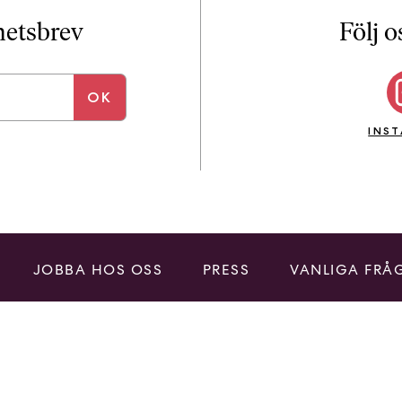
i
T
yhetsbrev
Följ o
a
n
k
e
INS
JOBBA HOS OSS
PRESS
VANLIGA FRÅ