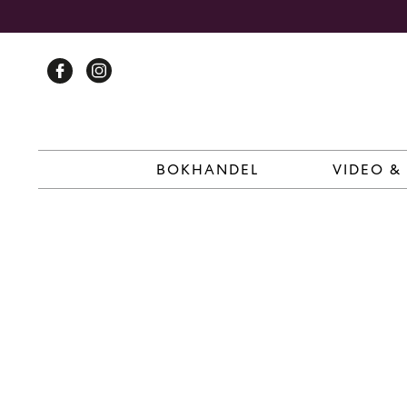
Skip
to
content
BOKHANDEL
VIDEO &