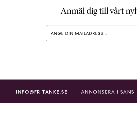
Anmäl dig till vårt n
ANNONSERA I SANS
INFO@FRITANKE.SE