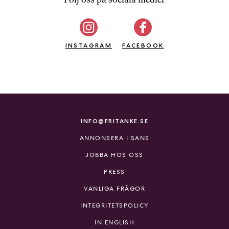
b
ö
c
INSTAGRAM
k
FACEBOOK
e
r
o
n
l
i
INFO@FRITANKE.SE
n
ANNONSERA I SANS
e
h
JOBBA HOS OSS
o
PRESS
s
F
VANLIGA FRÅGOR
r
INTEGRITETSPOLICY
i
T
IN ENGLISH