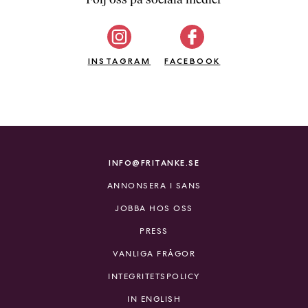
b
ö
c
INSTAGRAM
k
FACEBOOK
e
r
o
n
l
i
INFO@FRITANKE.SE
n
ANNONSERA I SANS
e
h
JOBBA HOS OSS
o
PRESS
s
F
VANLIGA FRÅGOR
r
INTEGRITETSPOLICY
i
T
IN ENGLISH