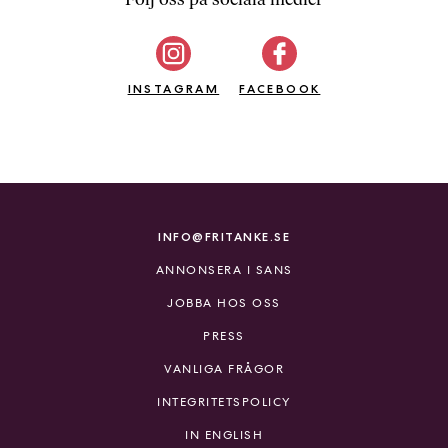
b
ö
c
INSTAGRAM
k
FACEBOOK
e
r
o
n
l
i
INFO@FRITANKE.SE
n
ANNONSERA I SANS
e
h
JOBBA HOS OSS
o
PRESS
s
F
VANLIGA FRÅGOR
r
INTEGRITETSPOLICY
i
T
IN ENGLISH