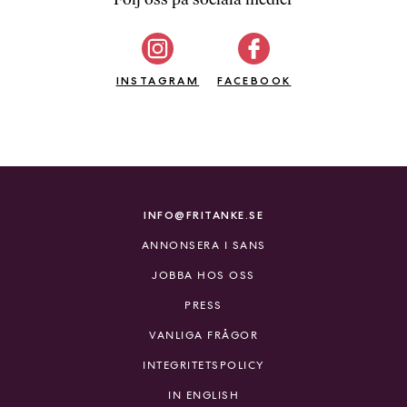
b
ö
c
INSTAGRAM
k
FACEBOOK
e
r
o
n
l
i
INFO@FRITANKE.SE
n
ANNONSERA I SANS
e
h
JOBBA HOS OSS
o
PRESS
s
F
VANLIGA FRÅGOR
r
INTEGRITETSPOLICY
i
T
IN ENGLISH