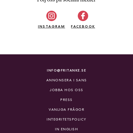
b
ö
c
INSTAGRAM
k
FACEBOOK
e
r
o
n
l
i
INFO@FRITANKE.SE
n
ANNONSERA I SANS
e
h
JOBBA HOS OSS
o
PRESS
s
F
VANLIGA FRÅGOR
r
INTEGRITETSPOLICY
i
T
IN ENGLISH