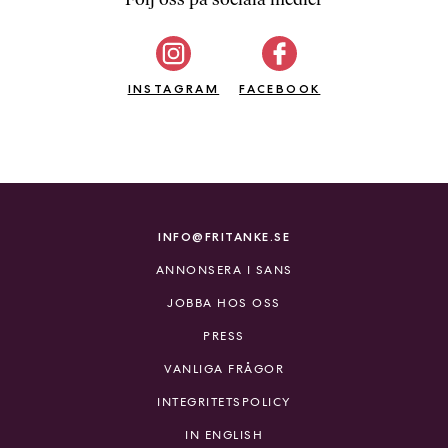
b
ö
c
INSTAGRAM
k
FACEBOOK
e
r
o
n
l
i
INFO@FRITANKE.SE
n
ANNONSERA I SANS
e
h
JOBBA HOS OSS
o
PRESS
s
F
VANLIGA FRÅGOR
r
INTEGRITETSPOLICY
i
T
IN ENGLISH