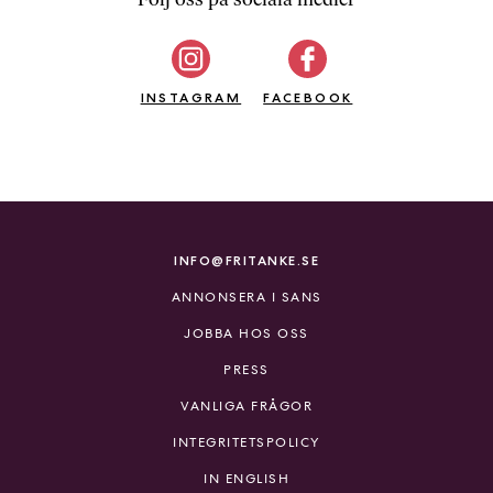
b
ö
c
INSTAGRAM
k
FACEBOOK
e
r
o
n
l
i
INFO@FRITANKE.SE
n
ANNONSERA I SANS
e
h
JOBBA HOS OSS
o
PRESS
s
F
VANLIGA FRÅGOR
r
INTEGRITETSPOLICY
i
T
IN ENGLISH