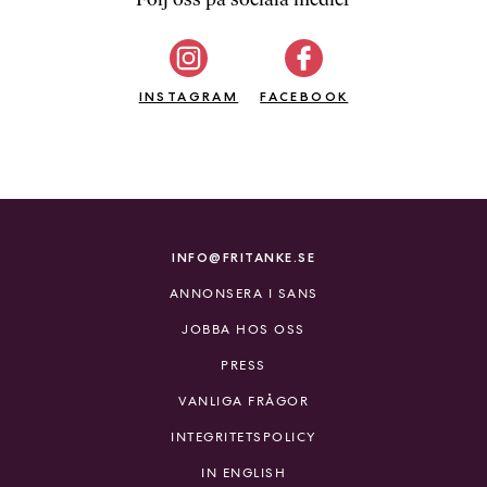
b
ö
c
INSTAGRAM
k
FACEBOOK
e
r
o
n
l
i
INFO@FRITANKE.SE
n
ANNONSERA I SANS
e
h
JOBBA HOS OSS
o
PRESS
s
F
VANLIGA FRÅGOR
r
INTEGRITETSPOLICY
i
T
IN ENGLISH