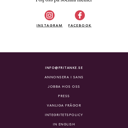
b
ö
c
INSTAGRAM
k
FACEBOOK
e
r
o
n
l
i
INFO@FRITANKE.SE
n
ANNONSERA I SANS
e
h
JOBBA HOS OSS
o
PRESS
s
F
VANLIGA FRÅGOR
r
INTEGRITETSPOLICY
i
T
IN ENGLISH