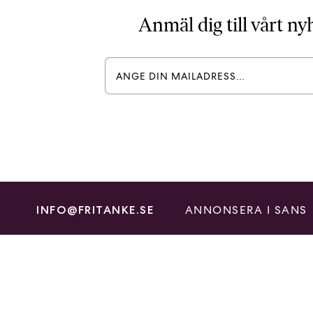
Anmäl dig till vårt n
ANNONSERA I SANS
INFO@FRITANKE.SE