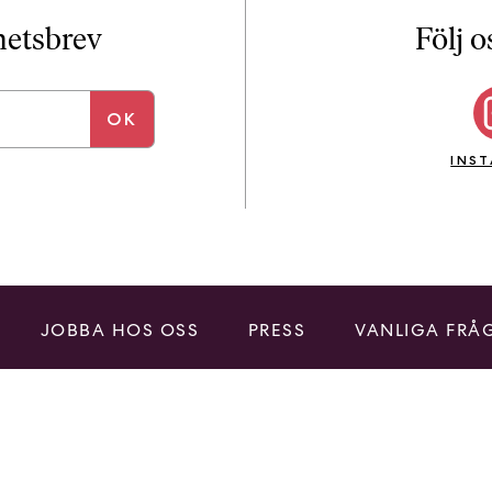
i
T
yhetsbrev
Följ o
a
n
k
e
INS
JOBBA HOS OSS
PRESS
VANLIGA FRÅ