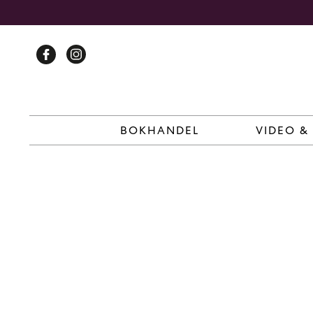
Skip
to
content
BOKHANDEL
VIDEO &