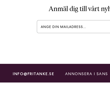
Anmäl dig till vårt n
ANNONSERA I SANS
INFO@FRITANKE.SE