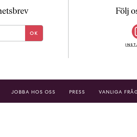
i
T
yhetsbrev
Följ o
a
n
k
e
INS
JOBBA HOS OSS
PRESS
VANLIGA FRÅ