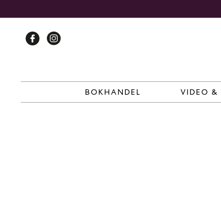
Skip
to
content
BOKHANDEL
VIDEO &