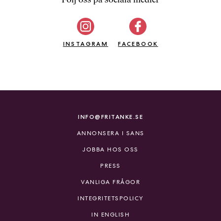
b
ö
c
INSTAGRAM
k
FACEBOOK
e
r
o
n
l
i
INFO@FRITANKE.SE
n
ANNONSERA I SANS
e
h
JOBBA HOS OSS
o
PRESS
s
F
VANLIGA FRÅGOR
r
INTEGRITETSPOLICY
i
T
IN ENGLISH