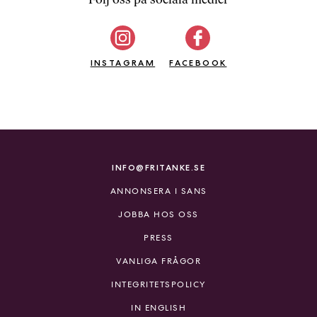
b
ö
c
INSTAGRAM
k
FACEBOOK
e
r
o
n
l
i
INFO@FRITANKE.SE
n
ANNONSERA I SANS
e
h
JOBBA HOS OSS
o
PRESS
s
F
VANLIGA FRÅGOR
r
INTEGRITETSPOLICY
i
T
IN ENGLISH