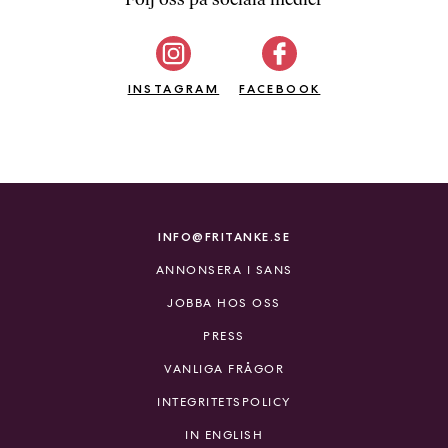
b
ö
c
INSTAGRAM
k
FACEBOOK
e
r
o
n
l
i
INFO@FRITANKE.SE
n
ANNONSERA I SANS
e
h
JOBBA HOS OSS
o
PRESS
s
F
VANLIGA FRÅGOR
r
INTEGRITETSPOLICY
i
T
IN ENGLISH