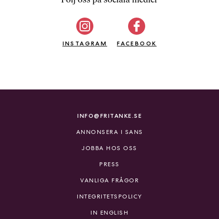
b
ö
c
INSTAGRAM
k
FACEBOOK
e
r
o
n
l
i
INFO@FRITANKE.SE
n
ANNONSERA I SANS
e
h
JOBBA HOS OSS
o
PRESS
s
F
VANLIGA FRÅGOR
r
INTEGRITETSPOLICY
i
T
IN ENGLISH