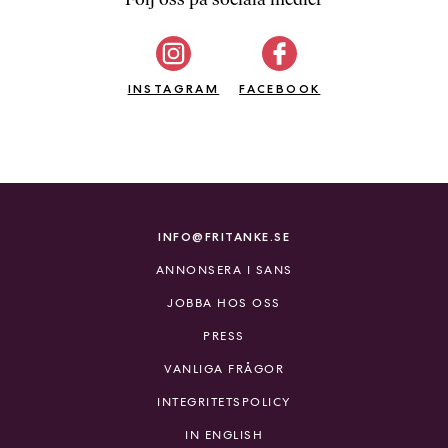
b
ö
c
INSTAGRAM
k
FACEBOOK
e
r
o
n
l
i
INFO@FRITANKE.SE
n
ANNONSERA I SANS
e
h
JOBBA HOS OSS
o
PRESS
s
F
VANLIGA FRÅGOR
r
INTEGRITETSPOLICY
i
T
IN ENGLISH